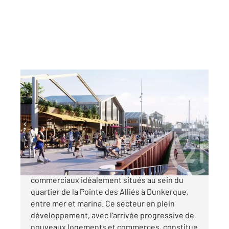
DUNKERQUE 59
2
299,72 m
Ref : 9419
à vendre
768 000 €
Century 21 vous propose des locaux
commerciaux idéalement situés au sein du
quartier de la Pointe des Alliés à Dunkerque,
entre mer et marina. Ce secteur en plein
développement, avec l'arrivée progressive de
nouveaux logements et commerces, constitue