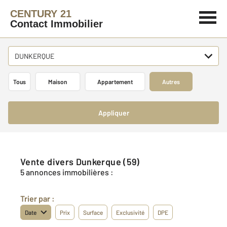
CENTURY 21
Contact Immobilier
DUNKERQUE
Tous
Maison
Appartement
Autres
Appliquer
Vente divers Dunkerque (59)
5 annonces immobilières :
Trier par :
Date
Prix
Surface
Exclusivité
DPE