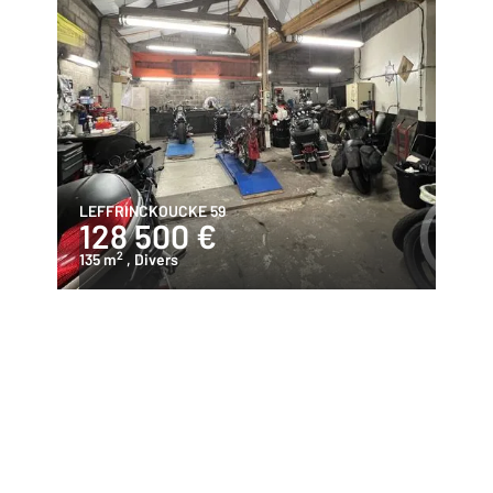
LEFFRINCKOUCKE 59
128 500 €
2
135 m
, Divers