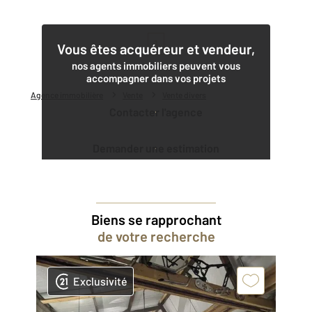
1
Vous êtes acquéreur et vendeur,
nos agents immobiliers peuvent vous
accompagner dans vos projets
Agence immobilière
Vente
Vente divers
Contacter l'agence
Demander une estimation
Biens se rapprochant
de votre recherche
Exclusivité