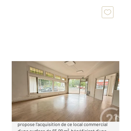
DUNKERQUE 59
2
65,99 m
Ref : 9459
à vendre
123 500 €
DUNKERQUE Votre agence Century 21 vous
propose l'acquisition de ce local commercial
d'une surface de 65,99 m², bénéficiant d'une